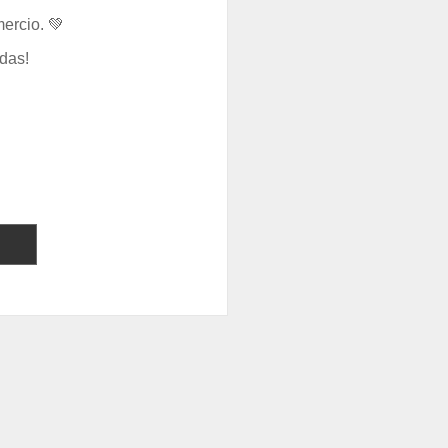
ercio. 💚
das!