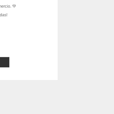
ercio. 💚
das!