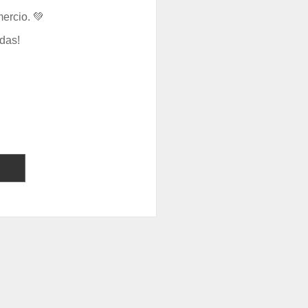
ercio. 💚
das!