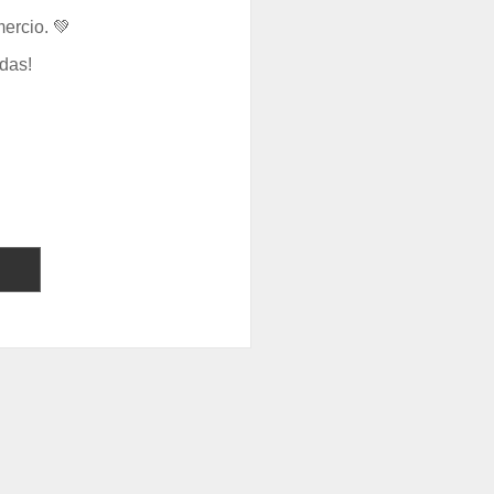
ercio. 💚
das!