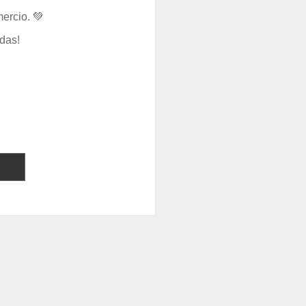
ercio. 💚
das!