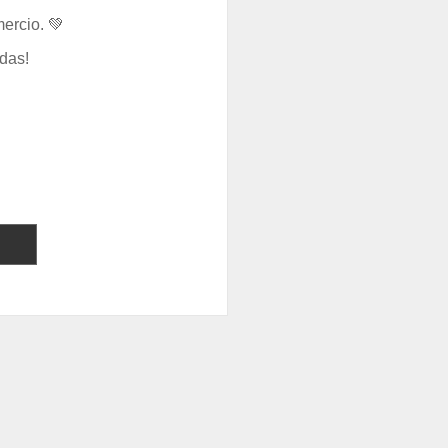
ercio. 💚
das!