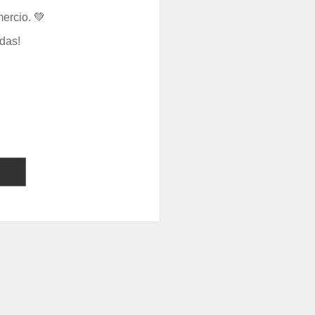
ercio. 💚
das!