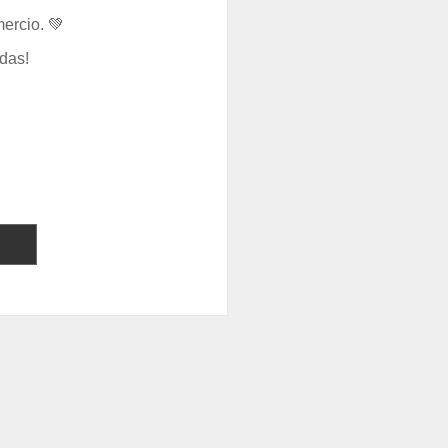
ercio. 💚
das!