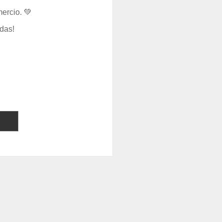
ercio. 💚
das!