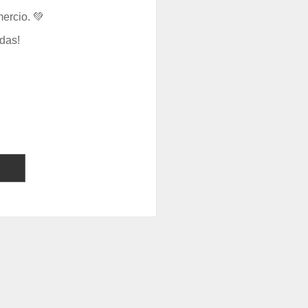
ercio. 💚
das!