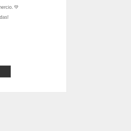
ercio. 💚
das!