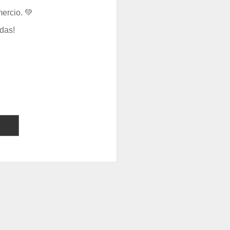
ercio. 💚
das!