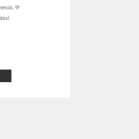
ercio. 💚
das!