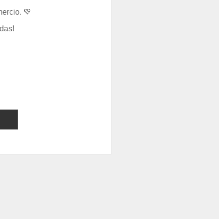
ercio. 💚
das!